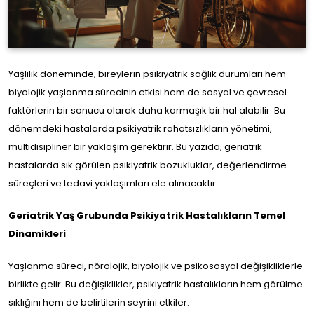
Yaşlılık döneminde, bireylerin psikiyatrik sağlık durumları hem
na
biyolojik yaşlanma sürecinin etkisi hem de sosyal ve çevresel
yfa
faktörlerin bir sonucu olarak daha karmaşık bir hal alabilir. Bu
dönemdeki hastalarda psikiyatrik rahatsızlıkların yönetimi,
ımda
multidisipliner bir yaklaşım gerektirir. Bu yazıda, geriatrik
hastalarda sık görülen psikiyatrik bozukluklar, değerlendirme
süreçleri ve tedavi yaklaşımları ele alınacaktır.
nlık
larım
Geriatrik Yaş Grubunda Psikiyatrik Hastalıkların Temel
Dinamikleri
ine
api
Yaşlanma süreci, nörolojik, biyolojik ve psikososyal değişikliklerle
birlikte gelir. Bu değişiklikler, psikiyatrik hastalıkların hem görülme
sıklığını hem de belirtilerin seyrini etkiler.