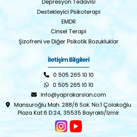
Depresyon Tedavisi
Destekleyici Psikoterapi
EMDR
Cinsel Terapi
Şizofreni ve Diğer Psikotik Bozukluklar
İletişim Bilgileri
0 505 265 10 10
0 505 265 10 10
info@yaprakarslan.com
Mansuroğlu Mah. 288/6 Sok. No:1 Çolakoğlu
Plaza Kat:6 D:24, 35535 Bayraklı/İzmir