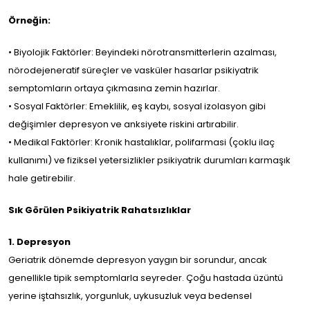
leler
Örneğin:
og
• Biyolojik Faktörler: Beyindeki nörotransmitterlerin azalması,
nörodejeneratif süreçler ve vasküler hasarlar psikiyatrik
eri
semptomların ortaya çıkmasına zemin hazırlar.
• Sosyal Faktörler: Emeklilik, eş kaybı, sosyal izolasyon gibi
dya
değişimler depresyon ve anksiyete riskini artırabilir.
• Medikal Faktörler: Kronik hastalıklar, polifarmasi (çoklu ilaç
kullanımı) ve fiziksel yetersizlikler psikiyatrik durumları karmaşık
işim
hale getirebilir.
Sık Görülen Psikiyatrik Rahatsızlıklar
/
EN
1. Depresyon
Geriatrik dönemde depresyon yaygın bir sorundur, ancak
genellikle tipik semptomlarla seyreder. Çoğu hastada üzüntü
yerine iştahsızlık, yorgunluk, uykusuzluk veya bedensel