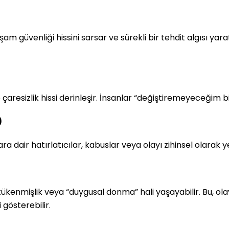
m güvenliği hissini sarsar ve sürekli bir tehdit algısı yar
resizlik hissi derinleşir. İnsanlar “değiştiremeyeceğim bi
)
ra dair hatırlatıcılar, kabuslar veya olayı zihinsel olarak
tükenmişlik veya “duygusal donma” hali yaşayabilir. Bu, ol
 gösterebilir.