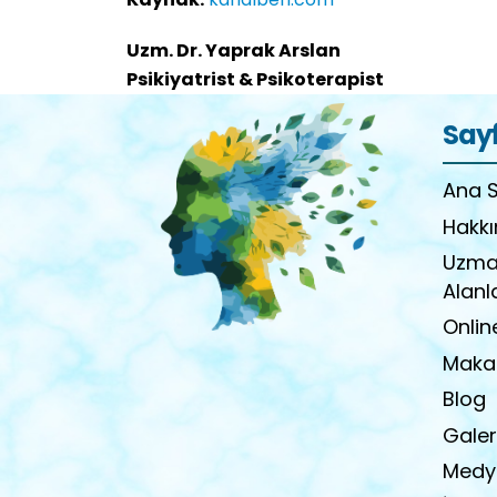
Uzm. Dr. Yaprak Arslan
Psikiyatrist & Psikoterapist
Say
Ana 
Hakk
Uzma
Alanl
Onlin
Makal
Blog
Galer
Medy