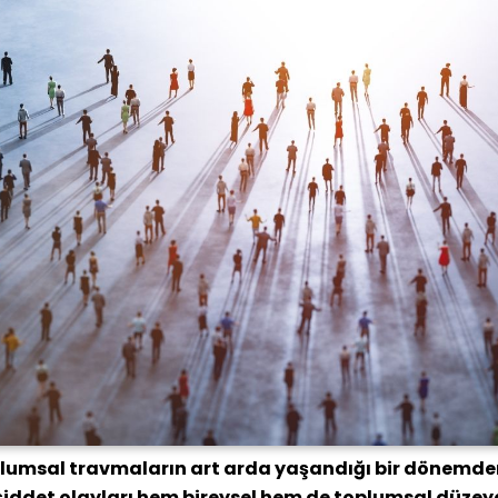
lumsal travmaların art arda yaşandığı bir dönemden 
 şiddet olayları hem bireysel hem de toplumsal düzeyd