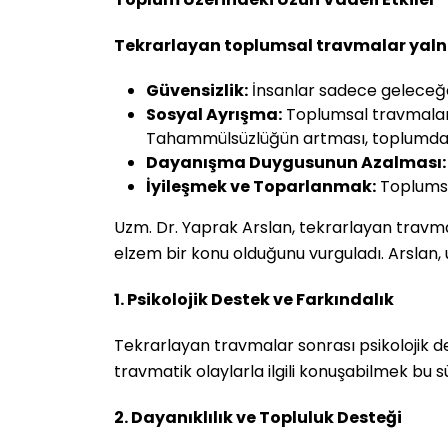
Tekrarlayan toplumsal travmalar yalnızc
Güvensizlik:
İnsanlar sadece geleceğe d
Sosyal Ayrışma:
Toplumsal travmaların
Tahammülsüzlüğün artması, toplumda ay
Dayanışma Duygusunun Azalması:
İyileşmek ve Toparlanmak:
Toplums
Uzm. Dr. Yaprak Arslan, tekrarlayan travmalar
elzem bir konu olduğunu vurguladı. Arslan,
1. Psikolojik Destek ve Farkındalık
Tekrarlayan travmalar sonrası psikolojik des
travmatik olaylarla ilgili konuşabilmek bu
2. Dayanıklılık ve Topluluk Desteği