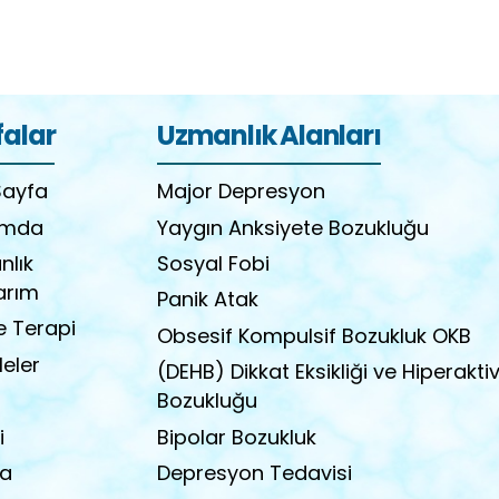
falar
Uzmanlık Alanları
Sayfa
Major Depresyon
ımda
Yaygın Anksiyete Bozukluğu
nlık
Sosyal Fobi
arım
Panik Atak
e Terapi
Obsesif Kompulsif Bozukluk OKB
eler
(DEHB) Dikkat Eksikliği ve Hiperaktiv
Bozukluğu
i
Bipolar Bozukluk
a
Depresyon Tedavisi