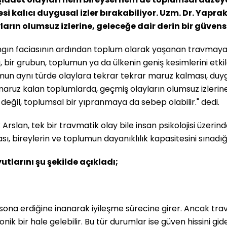
esi kalıcı duygusal izler bırakabiliyor. Uzm. Dr. Yap
ın olumsuz izlerine, geleceğe dair derin bir güvensiz
gın faciasının ardından toplum olarak yaşanan travmaya d
bir grubun, toplumun ya da ülkenin geniş kesimlerini etki
mun aynı türde olaylara tekrar tekrar maruz kalması, duyg
maruz kalan toplumlarda, geçmiş olayların olumsuz izlerine,
değil, toplumsal bir yıpranmaya da sebep olabilir." dedi.
Arslan, tek bir travmatik olay bile insan psikolojisi üzerind
ı, bireylerin ve toplumun dayanıklılık kapasitesini sınadığı
larını şu şekilde açıkladı;
n sona erdiğine inanarak iyileşme sürecine girer. Ancak t
nik bir hale gelebilir. Bu tür durumlar ise güven hissini gi