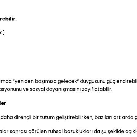
ebilir:
ns)
mda “yeniden başımıza gelecek” duygusunu güçlendirebilir. 
asyonunu ve sosyal dayanışmasını zayıflatabilir.
ler
aha dirençli bir tutum geliştirebilirken, bazıları art arda 
ar sonrası görülen ruhsal bozuklukları da şu şekilde açıkl