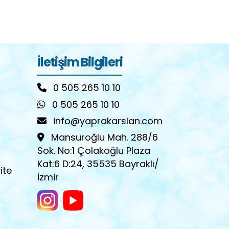
İletişim Bilgileri
0 505 265 10 10
0 505 265 10 10
info@yaprakarslan.com
Mansuroğlu Mah. 288/6
Sok. No:1 Çolakoğlu Plaza
Kat:6 D:24, 35535 Bayraklı/
ite
İzmir