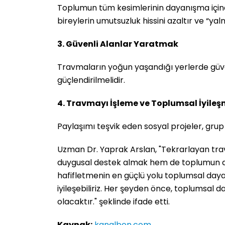
Toplumun tüm kesimlerinin dayanışma içind
bireylerin umutsuzluk hissini azaltır ve “yal
3. Güvenli Alanlar Yaratmak
Travmaların yoğun yaşandığı yerlerde güven
güçlendirilmelidir.
4. Travmayı İşleme ve Toplumsal İyile
Paylaşımı teşvik eden sosyal projeler, grup 
Uzman Dr. Yaprak Arslan, "Tekrarlayan trav
duygusal destek almak hem de toplumun da
hafifletmenin en güçlü yolu toplumsal daya
iyileşebiliriz. Her şeyden önce, toplumsal 
olacaktır." şeklinde ifade etti.
Kaynak:
kanalben.com