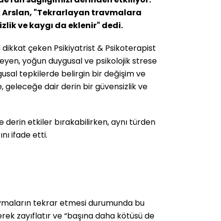
rak Arslan, "Tekrarlayan travmalara
lik ve kaygı da eklenir" dedi.
ikkat çeken Psikiyatrist & Psikoterapist
leyen, yoğun duygusal ve psikolojik strese
usal tepkilerde belirgin bir değişim ve
 geleceğe dair derin bir güvensizlik ve
e derin etkiler bırakabilirken, aynı türden
nı ifade etti.
ravmaların tekrar etmesi durumunda bu
derek zayıflatır ve “başına daha kötüsü de